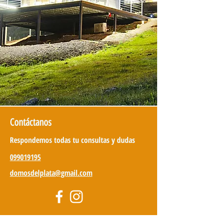
Contáctanos
Respondemos todas tu consultas y dudas
099019195
domosdelplata@gmail.com