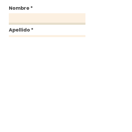
Nombre
Apellido
Email
Message
Enviar